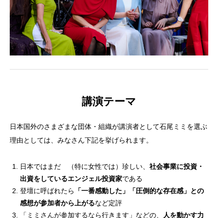
講演テーマ
日本国外のさまざまな団体・組織が講演者として石尾ミミを選ぶ
理由としては、みなさん下記を挙げられます。
日本ではまだ （特に女性では）珍しい、
社会事業に投資・
出資をしているエンジェル投資家
である
登壇に呼ばれたら
「一番感動した」「圧倒的な存在感」との
感想が参加者から上がる
など定評
「ミミさんが参加するなら行きます」などの、
人を動かす力