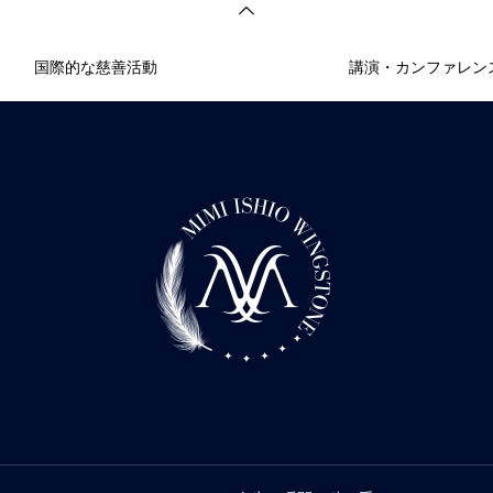
国際的な慈善活動
講演・カンファレンス